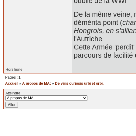
oublié de la WWI
De la même veine, re
démérita point (
char
Hongrois, en s'allia
l'Autriche.
Cette Armée 'perdit'
parcours de facilité
Hors ligne
Pages :
1
Accueil
»
A propos de MA:
»
De viris curiosis urbi et orbi,
Atteindre