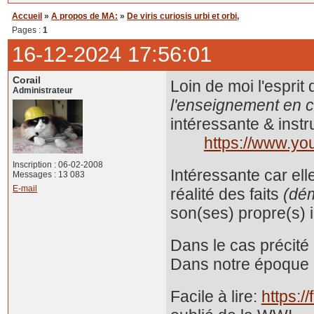
Accueil
»
A propos de MA:
»
De viris curiosis urbi et orbi,
Pages :
1
16-12-2024 17:56:01
Corail
Loin de moi l'esprit
Administrateur
l'enseignement en c
intéressante & instr
https://www.y
Inscription : 06-02-2008
Intéressante car ell
Messages : 13 083
E-mail
réalité des faits
(dém
son(ses) propre(s) i
Dans le cas précité i
Dans notre époque m
Facile à lire:
https: