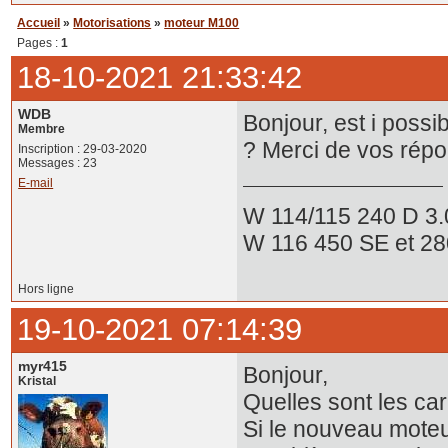
Accueil
»
Motorisations
»
moteur M100
Pages :
1
18-10-2021 21:33:42
WDB
Bonjour, est i poss
Membre
? Merci de vos rép
Inscription : 29-03-2020
Messages : 23
E-mail
W 114/115 240 D 3.
W 116 450 SE et 2
Hors ligne
19-10-2021 07:14:39
myr415
Bonjour,
Kristal
Quelles sont les ca
Si le nouveau moteur