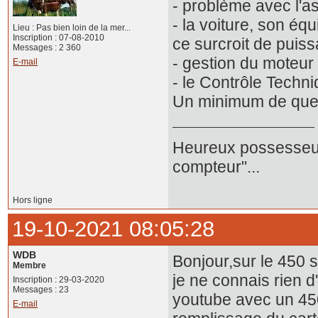
- problème avec l'a
- la voiture, son équ
Lieu : Pas bien loin de la mer...
Inscription : 07-08-2010
ce surcroit de puis
Messages : 2 360
- gestion du moteur 
E-mail
- le Contrôle Techniq
Un minimum de ques
Heureux possesseur
compteur"...
Hors ligne
19-10-2021 08:05:28
WDB
Bonjour,sur le 450 slc
Membre
je ne connais rien d
Inscription : 29-03-2020
Messages : 23
youtube avec un 450 
E-mail