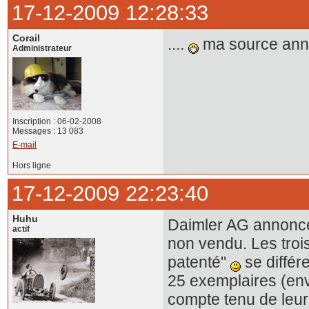
17-12-2009 12:28:33
Corail
....
ma source annon
Administrateur
Inscription : 06-02-2008
Messages : 13 083
E-mail
Hors ligne
17-12-2009 22:23:40
Huhu
Daimler AG annonce
actif
non vendu. Les troi
patenté"
se différ
25 exemplaires (env
compte tenu de leur é