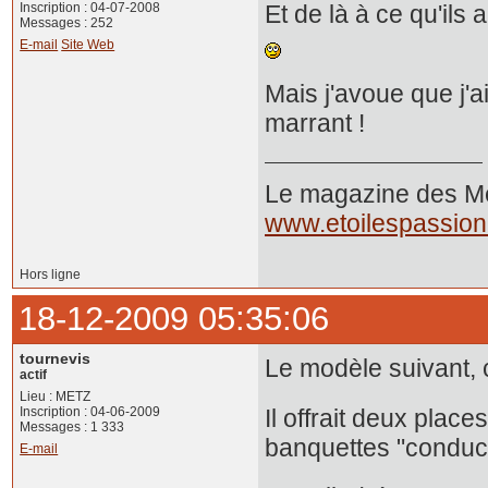
Inscription : 04-07-2008
Et de là à ce qu'ils
Messages : 252
E-mail
Site Web
Mais j'avoue que j'a
marrant !
Le magazine des Mer
www.etoilespassio
Hors ligne
18-12-2009 05:35:06
tournevis
Le modèle suivant, 
actif
Lieu : METZ
Inscription : 04-06-2009
Il offrait deux place
Messages : 1 333
banquettes "conduct
E-mail