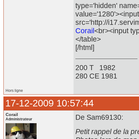
type='hidden' name=
value='1280'><input
src='http://i17.serv
Corail
<br><input ty
</table>
[/html]
200 T 1982
280 CE 1981
Hors ligne
17-12-2009 10:57:44
Corail
De Sam69130:
Administrateur
Petit rappel de la p