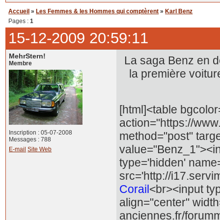
Accueil
»
Les Femmes & les Hommes qui comptèrent
»
Karl Benz
Pages :
1
15-12-2009 20:59:11
MehrStern!
La saga Benz en de
Membre
la première voitu
[html]<table bgcolo
action="https://www
Inscription : 05-07-2008
method="post" targe
Messages : 788
value="Benz_1"><inp
E-mail
Site Web
type='hidden' name
src='http://i17.serv
Corail
<br><input ty
align="center" wid
anciennes.fr/forumm