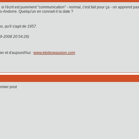
si l'écrit est purement "communication" - normal, c'est fait pour ça - on apprend pas
o-Andorre. Quelqu'un en connait-il la date ?
us, qu'il s'agit de 1957.
09-2008 20:54:26)
r et d'aujourd'hui :
www.etoilespassion.com
emier post