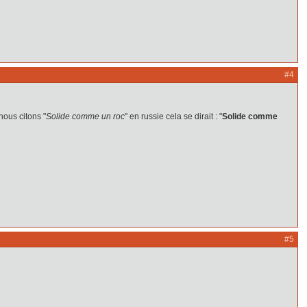
#4
nous citons "
Solide comme un roc
" en russie cela se dirait : "
Solide comme
#5