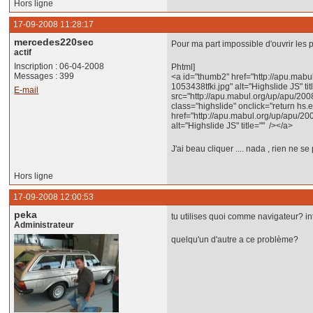
Hors ligne
17-09-2008 11:28:17
mercedes220sec
Pour ma part impossible d'ouvrir les 
actif
Inscription : 06-04-2008
Phtml]
Messages : 399
<a id="thumb2" href="http://apu.mabu
1053438tfki.jpg" alt="Highslide JS" t
E-mail
src="http://apu.mabul.org/up/apu/200
class="highslide" onclick="return hs.
href="http://apu.mabul.org/up/apu/2
alt="Highslide JS" title="" /></a>
J'ai beau cliquer .... nada , rien ne s
Hors ligne
17-09-2008 12:00:53
peka
tu utilises quoi comme navigateur? int
Administrateur
quelqu'un d'autre a ce problème?