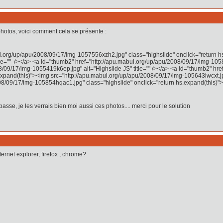
photos, voici comment cela se présente :
l.org/up/apu/2008/09/17/img-1057556xzh2.jpg" class="highslide" onclick="return h
itle="" /></a> <a id="thumb2" href="http://apu.mabul.org/up/apu/2008/09/17/img-105
8/09/17/img-1055419k6ep.jpg" alt="Highslide JS" title="" /></a> <a id="thumb2" hr
expand(this)"><img src="http://apu.mabul.org/up/apu/2008/09/17/img-105643iwcxt.jpg
008/09/17/img-105854hqac1.jpg" class="highslide" onclick="return hs.expand(this)
e passe, je les verrais bien moi aussi ces photos.... merci pour le solution
ernet explorer, firefox , chrome?