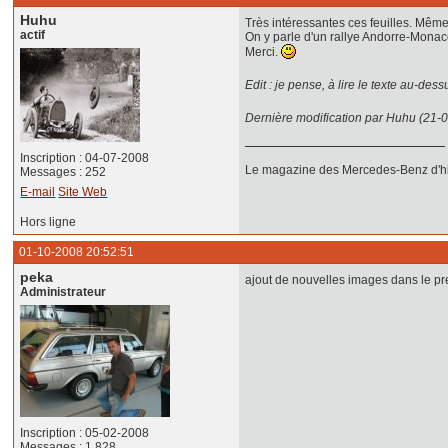
Huhu
Très intéressantes ces feuilles. Même 
actif
On y parle d'un rallye Andorre-Monac
Merci.
Edit : je pense, à lire le texte au-dess
Dernière modification par Huhu (21-
Inscription : 04-07-2008
Le magazine des Mercedes-Benz d'hie
Messages : 252
E-mail
Site Web
Hors ligne
01-10-2008 20:52:51
peka
ajout de nouvelles images dans le pr
Administrateur
Inscription : 05-02-2008
Messages : 1 828