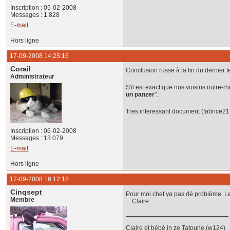
Inscription : 05-02-2008
Messages : 1 828
E-mail
Hors ligne
17-09-2008 14:25:16
Corail
Conclusion russe à la fin du dernier feu
Administrateur
S'il est exact que nos voisins outre-r
un panzer
".
Tres interessant document (fabrice21
Inscription : 06-02-2008
Messages : 13 079
E-mail
Hors ligne
17-09-2008 16:12:18
Cinqsept
Pour moi chef ya pas dé probléme. Le
Membre
Claire
Claire et bébé in ze Tatoune (w124)