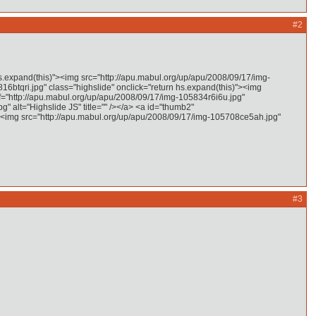
#2
s.expand(this)"><img src="http://apu.mabul.org/up/apu/2008/09/17/img-
816btqri.jpg" class="highslide" onclick="return hs.expand(this)"><img
ef="http://apu.mabul.org/up/apu/2008/09/17/img-105834r6i6u.jpg"
" alt="Highslide JS" title="" /></a> <a id="thumb2"
"><img src="http://apu.mabul.org/up/apu/2008/09/17/img-105708ce5ah.jpg"
#3