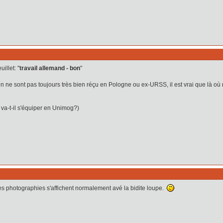
illet: "
travail allemand - bon
"
hin ne sont pas toujours très bien réçu en Pologne ou ex-URSS, il est vrai que là où 
 va-t-il s'équiper en Unimog?)
s photographies s'affichent normalement avé la bidite loupe.