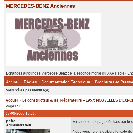
MERCEDES-BENZ Anciennes
Echanges autour des Mercedes-Benz de la seconde moitié du XXe siècle - Ent
Accueil
Règles
Documentation Technique
Brochures et Press
Vous n'êtes pas identifié(e).
Accueil
»
Le constructeur & les préparateurs
»
1957: NOUVELLES D'EXPO
Pages :
1
17-09-2008 10:01:44
peka
Voici quelques pages émises par le se
Administrateur
Nous vous livrons d'abord le texte de