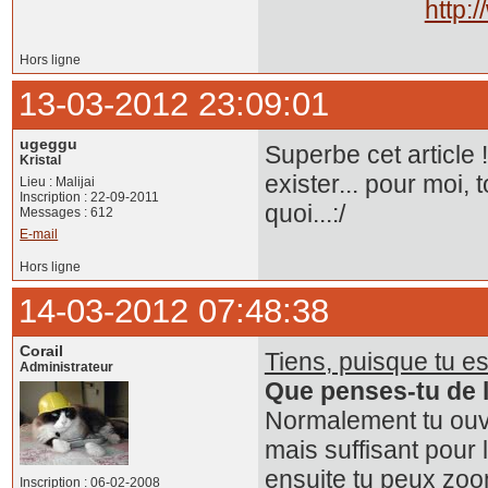
http:
Hors ligne
13-03-2012 23:09:01
ugeggu
Superbe cet article 
Kristal
exister... pour moi
Lieu : Malijai
Inscription : 22-09-2011
quoi...:/
Messages : 612
E-mail
Hors ligne
14-03-2012 07:48:38
Corail
Tiens, puisque tu es
Administrateur
Que penses-tu de l
Normalement tu ouvres
mais suffisant pour 
ensuite tu peux zoome
Inscription : 06-02-2008