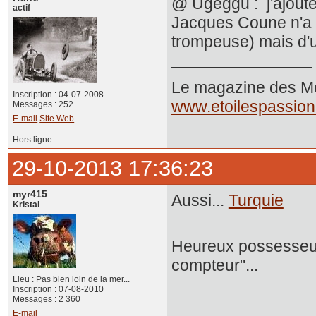
@ Ugeggu : j'ajoute
actif
Jacques Coune n'a p
trompeuse) mais d'u
Le magazine des Mer
Inscription : 04-07-2008
www.etoilespassio
Messages : 252
E-mail
Site Web
Hors ligne
29-10-2013 17:36:23
myr415
Aussi...
Turquie
Kristal
Heureux possesseur
compteur"...
Lieu : Pas bien loin de la mer...
Inscription : 07-08-2010
Messages : 2 360
E-mail