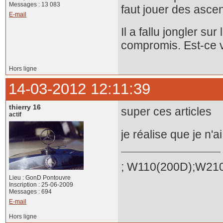
Messages : 13 083
faut jouer des asc
E-mail
Il a fallu jongler su
compromis. Est-ce v
Hors ligne
14-03-2012 12:11:39
thierry 16
super ces articles
actif
je réalise que je n
; W110(200D);W210
Lieu : GonD Pontouvre
Inscription : 25-06-2009
Messages : 694
E-mail
Hors ligne