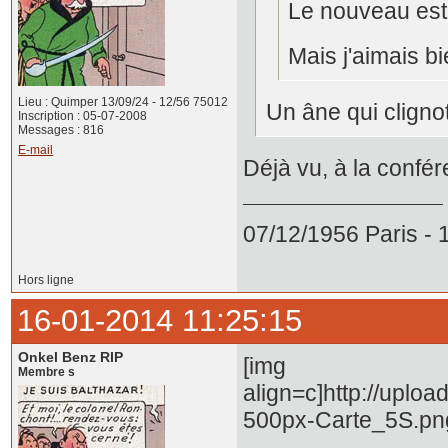
Le nouveau est p
Mais j'aimais bien
Lieu : Quimper 13/09/24 - 12/56 75012
Un âne qui cligno
Inscription : 05-07-2008
Messages : 816
E-mail
Déjà vu, à la conféren
07/12/1956 Paris -
Hors ligne
16-01-2014 11:25:15
Onkel Benz RIP
[img
Membre s
align=c]http://uplo
500px-Carte_5S.png