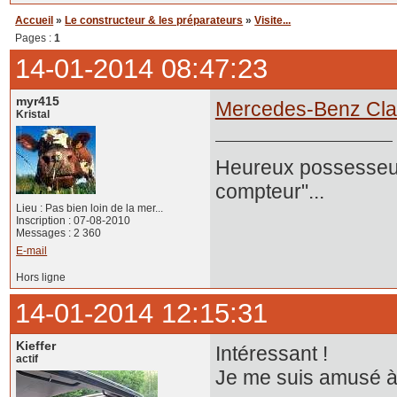
Accueil
»
Le constructeur & les préparateurs
»
Visite...
Pages :
1
14-01-2014 08:47:23
myr415
Mercedes-Benz Cla
Kristal
Heureux possesseur
compteur"...
Lieu : Pas bien loin de la mer...
Inscription : 07-08-2010
Messages : 2 360
E-mail
Hors ligne
14-01-2014 12:15:31
Kieffer
Intéressant !
actif
Je me suis amusé à 