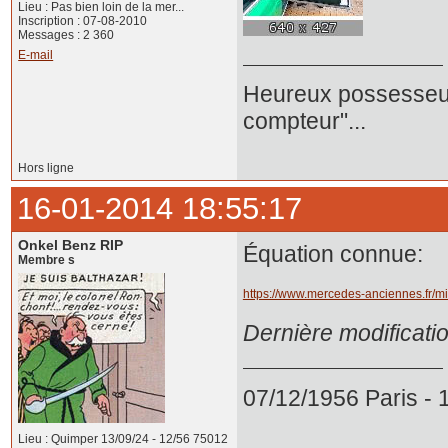
Lieu : Pas bien loin de la mer...
Inscription : 07-08-2010
Messages : 2 360
E-mail
Heureux possesseur
compteur"...
Hors ligne
16-01-2014 18:55:17
Onkel Benz RIP
Équation connue:
Membre s
https://www.mercedes-anciennes.fr/mi
Dernière modificati
07/12/1956 Paris -
Lieu : Quimper 13/09/24 - 12/56 75012