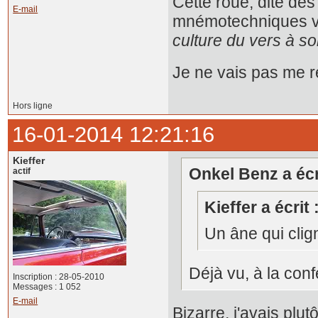
Cette roue, dite de
E-mail
mnémotechniques vis
culture du vers à s
Je ne vais pas me r
Hors ligne
16-01-2014 12:21:16
Kieffer
Onkel Benz a écri
actif
Kieffer a écrit 
Un âne qui clig
Déjà vu, à la confé
Inscription : 28-05-2010
Messages : 1 052
E-mail
Bizarre, j'avais plut