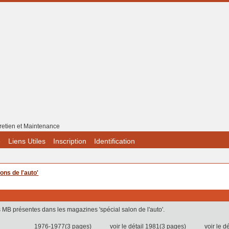
retien et Maintenance
e
Liens Utiles
Inscription
Identification
ons de l'auto'
 MB présentes dans les magazines 'spécial salon de l'auto'.
1976-1977(3 pages) voir le détail 1981(3 pages) voir le déta