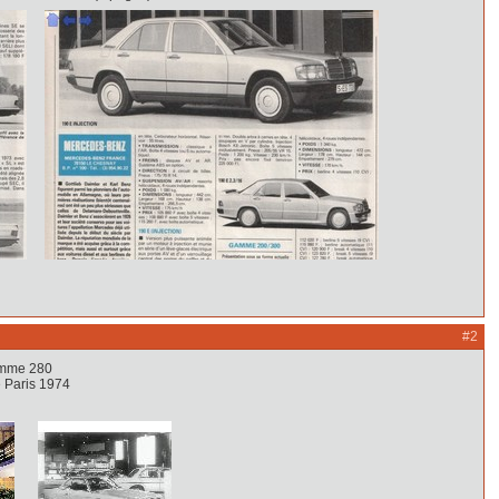
#2
 280
is 1974