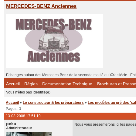
MERCEDES-BENZ Anciennes
Echanges autour des Mercedes-Benz de la seconde moitié du XXe siècle - Ent
Accueil
Règles
Documentation Technique
Brochures et Press
Vous n'êtes pas identifié(e).
Accueil
»
Le constructeur & les préparateurs
»
Les modèles au gré des 'sal
Pages :
1
13-03-2008 17:51:19
peka
Nous vous présenterons ici les pages
Administrateur