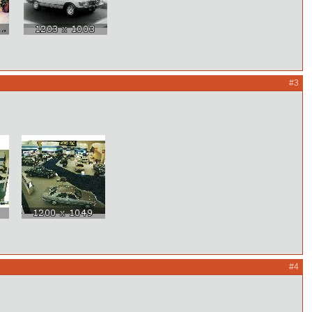
#3
1981
#4