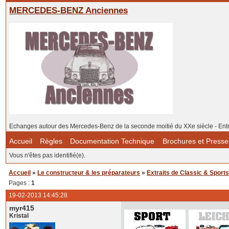
MERCEDES-BENZ Anciennes
Echanges autour des Mercedes-Benz de la seconde moitié du XXe siècle - Ent
Accueil
Règles
Documentation Technique
Brochures et Presse
Vous n'êtes pas identifié(e).
Accueil
»
Le constructeur & les préparateurs
»
Extraits de Classic & Sports
Pages :
1
19-02-2013 14:45:28
myr415
Kristal