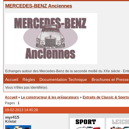
MERCEDES-BENZ Anciennes
Echanges autour des Mercedes-Benz de la seconde moitié du XXe siècle - Ent
Accueil
Règles
Documentation Technique
Brochures et Presse
Vous n'êtes pas identifié(e).
Accueil
»
Le constructeur & les préparateurs
»
Extraits de Classic & Sports
Pages :
1
19-02-2013 14:45:28
myr415
Kristal