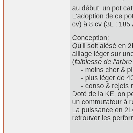
au début, un pot cat
L'adoption de ce po
cv) à 8 cv (3L : 185 
Conception
:
Qu'il soit alésé en 
alliage léger sur u
(
faiblesse de l'arbr
- moins cher & plu
- plus léger de 4
- conso & rejets 
Doté de la KE, on p
un commutateur à r
La puissance en 2L6 
retrouver les perfo