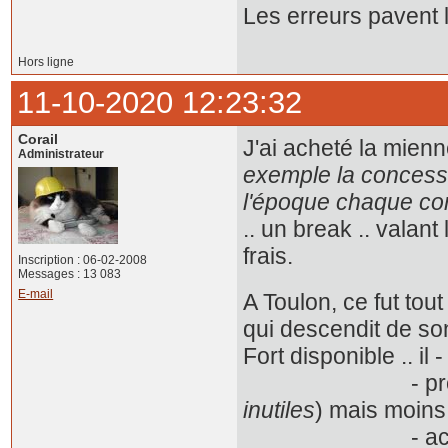
Les erreurs pavent 
Hors ligne
11-10-2020 12:23:32
Corail
J'ai acheté la mien
Administrateur
exemple la concessio
l'époque chaque co
.. un break .. valan
frais.
Inscription : 06-02-2008
Messages : 13 083
E-mail
A Toulon, ce fut tout
qui descendit de so
Fort disponible .. il
- proposa une 
inutiles
) mais moins 
- accorda une 