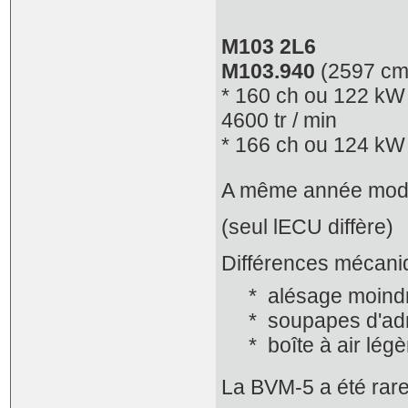
M103 2L6
M103.940
(2597 cm 
* 160 ch ou 122 kW 
4600 tr / min
* 166 ch ou 124 kW 
A même année modèle
(seul lECU diffère)
Différences mécani
* alésage moindr
* soupapes d'admi
* boîte à air légèr
La BVM-5 a été rar