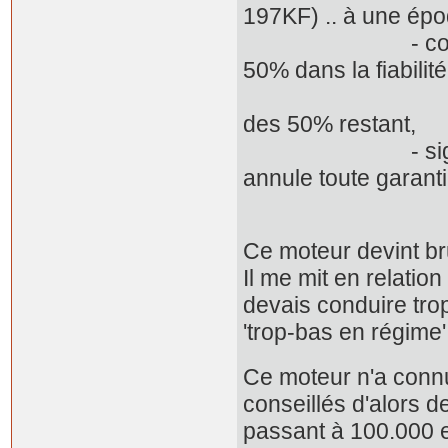
197KF) .. à une époq
- conseilla sur
50% dans la fiabilit
les 5000 
des 50% restant,
- signala que l'
annule toute garant
qui conduit a
Ce moteur devint br
Il me mit en relatio
devais conduire trop
'trop-bas en régime'
Ce moteur n'a connu
conseillés d'alors de
passant à 100.000 e