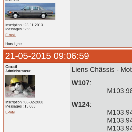
Inscription : 23-11-2013
Messages : 256
E-mail
Hors ligne
21-05-2015 09:06:59
Corail
Liens Châssis - Mot
Administrateur
W107
:
M103.982 10
Inscription : 06-02-2008
W124
:
Messages : 13 083
M103.940 12
E-mail
M103.940 12
M103.943 124