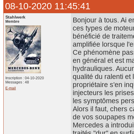
08-10-2020 11:45:41
Stahlwerk
Bonjour à tous. Ai 
Membre
ces types de moteur 
bénéficié de traitem
amplifiée lorsque l'
Ce phénomène passe 
en général et est m
hydrauliques. Aucun 
qualité du ralenti e
Inscription : 04-10-2020
Messages : 48
propriétaire s'en in
E-mail
injecteurs les prises
les symptômes persi
Alors il faut, cher
de vos soupapes mêm
Mercedes a introdui
traités "dur" en sur