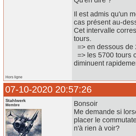
Qu'en dire ?
Il est admis qu'un
cas présent au-de
Cet intervalle corr
tours.
=> en dessous de 225
=> les 5700 tours c
diminuent rapideme
Hors ligne
07-10-2020 20:57:26
Stahlwerk
Bonsoir
Membre
Me demande si lorsq
placer le commutate
n'à rien à voir?