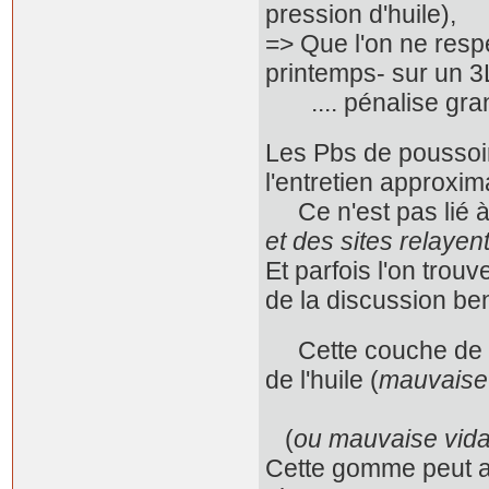
pression d'huile),
=> Que l'on ne res
printemps- sur un 3
.... pénalise gra
Les Pbs de poussoirs
l'entretien approxima
Ce n'est pas lié à 
et des sites relayent l
Et parfois l'on tro
de la discussion be
Cette couche de go
de l'huile (
mauvaise q
+ absenc
(
ou mauvaise vidang
Cette gomme peut aus