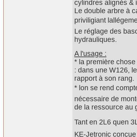
cylindres alignés & 
Le double arbre à 
priviligiant lallég
Le réglage des basc
hydrauliques.
A l'usage :
* la première chose 
: dans une W126, le
rapport à son rang.
* lon se rend compte
nécessaire de monte
de la ressource au 
Tant en 2L6 quen 3
KE-Jetronic conçue 