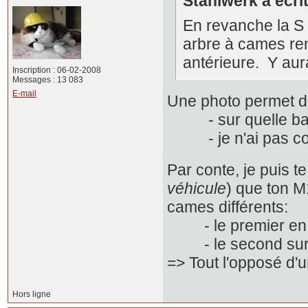
Stahlwerk a écrit
En revanche la S 
arbre à cames renf
antérieure. Y aura
Inscription : 06-02-2008
Messages : 13 083
E-mail
Une photo permet 
- sur quelle base
- je n'ai pas conna
Par conte, je puis te
véhicule
) que ton M
cames différents:
- le premier en m
- le second sur n
=> Tout l'opposé d'u
Hors ligne