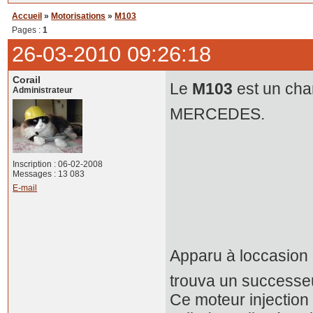
Accueil
»
Motorisations
»
M103
Pages :
1
26-03-2010 09:26:18
Corail
Le
M103
est un cha
Administrateur
MERCEDES.
Inscription : 06-02-2008
Messages : 13 083
E-mail
Apparu à loccasion 
trouva un successeu
Ce moteur injection 