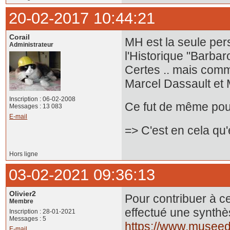
20-02-2017 10:44:21
Corail
MH est la seule per
Administrateur
l'Historique "Barbaro
Certes .. mais comme
Marcel Dassault e
Inscription : 06-02-2008
Ce fut de même pour 
Messages : 13 083
E-mail
=> C'est en cela qu'e
Hors ligne
03-02-2021 09:36:13
Olivier2
Pour contribuer à cet
Membre
effectué une synthès
Inscription : 28-01-2021
Messages : 5
https://www.museedu
E-mail