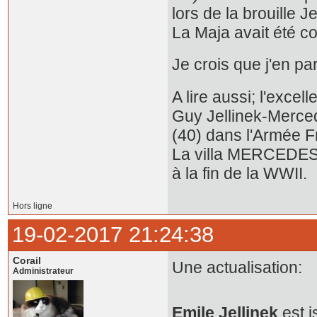
lors de la brouille J
La Maja avait été co
Je crois que j'en par
A lire aussi; l'exce
Guy Jellinek-Mercedes
(40) dans l'Armée F
La villa MERCEDES-I 
à la fin de la WWII.
Hors ligne
19-02-2017 21:24:38
Corail
Une actualisation:
Administrateur
Emile Jellinek
est i