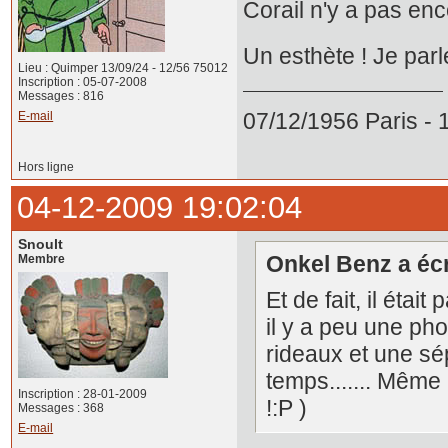
Corail n'y a pas en
Un esthète ! Je parl
Lieu : Quimper 13/09/24 - 12/56 75012
Inscription : 05-07-2008
Messages : 816
07/12/1956 Paris -
E-mail
Hors ligne
04-12-2009 19:02:04
Snoult
Onkel Benz a écri
Membre
Et de fait, il éta
il y a peu une pho
rideaux et une sép
temps....... Même
Inscription : 28-01-2009
!:P )
Messages : 368
E-mail