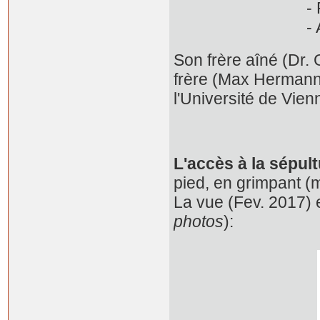
- René 1
- Andrée 190
Son frère aîné (Dr. 
frère (Max Hermann 
l'Université de Vien
L'accès à la sépult
pied, en grimpant (
La vue (Fev. 2017) 
photos
):