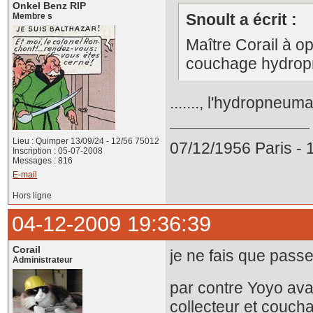
Onkel Benz RIP
Snoult a écrit :
Membre s
Maître Corail à o
couchage hydrop
......., l'hydropneu
Lieu : Quimper 13/09/24 - 12/56 75012
07/12/1956 Paris -
Inscription : 05-07-2008
Messages : 816
E-mail
Hors ligne
04-12-2009 19:36:39
Corail
je ne fais que passer
Administrateur
par contre Yoyo avai
collecteur et couch