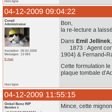
Hors ligne
04-12-2009 09:04:22
Corail
Bon,
Administrateur
la re-lecture a laissé
Dans
Emil Jellinek
1873 : Agent consula
Inscription : 06-02-2008
1904) & Fernand
-
R
Messages : 13 083
E-mail
Cette formulation le
plaque tombale d'
Hors ligne
04-12-2009 11:55:15
Onkel Benz RIP
Mince, cette mignonne
Membre s