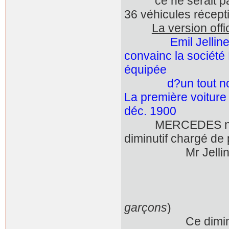
ce ne serait pas 1
36 véhicules récept
La version off
Emil Jellin
convainc la société
équipée
d?un tout nouveau
La première voiture 
déc. 1900
MERCEDES n'est pa
diminutif chargé de 
Mr Jellinek bapt
- ses Y
- ses villas 
- et .. sa fil
garçons
)
Ce diminutif