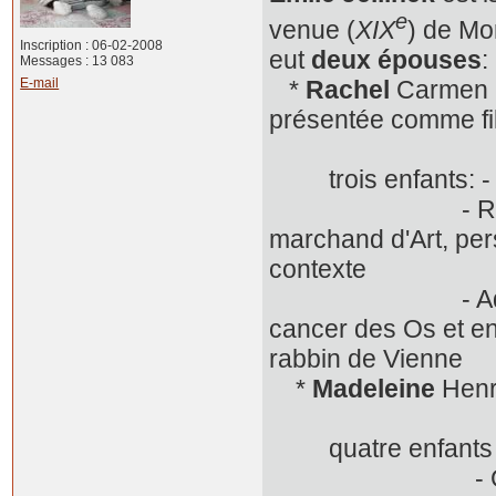
e
venue (
XIX
) de Mo
Inscription : 06-02-2008
eut
deux épouses
:
Messages : 13 083
*
Rachel
Carmen G
E-mail
présentée comme fil
décédée à 
trois enfants:
- Raoul Ferdin
marchand d'Art, per
contexte
- Adriana Ma
cancer des Os et en
rabbin de Vienne
*
Madeleine
Henri
décéd
quatre enfants -
- Guy 1