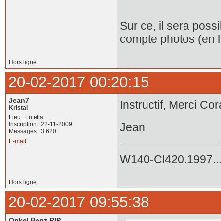
Sur ce, il sera poss
compte photos (en l
Hors ligne
20-02-2017 00:20:15
Jean7
Instructif, Merci Cora
Kristal
Lieu : Lutetia
Inscription : 22-11-2009
Jean
Messages : 3 620
E-mail
W140-Cl420.1997..
Hors ligne
20-02-2017 09:55:38
Onkel Benz RIP