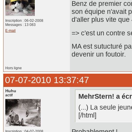
Benz de premier cons
son équipe n'avait pa
d'aller plus vite qu
Inscription : 06-02-2008
Messages : 13 083
E-mail
=> c'est un contre s
MA est sutucturé pa
devenir un foutoir.
Hors ligne
07-07-2010 13:37:47
Huhu
MehrStern! a écri
actif
(...) La seule je
[/html]
Probablement !
Inscription : 04-07-2008