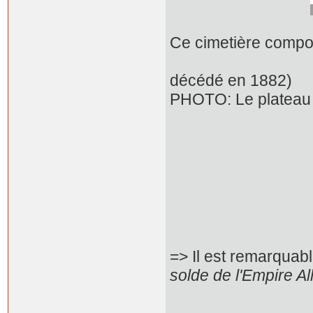
Ce cimetière compor
celui de L
décédé en 1882)
PHOTO: Le plateau
en fond l
=> Il est remarquabl
solde de l'Empire A
dont tous les 