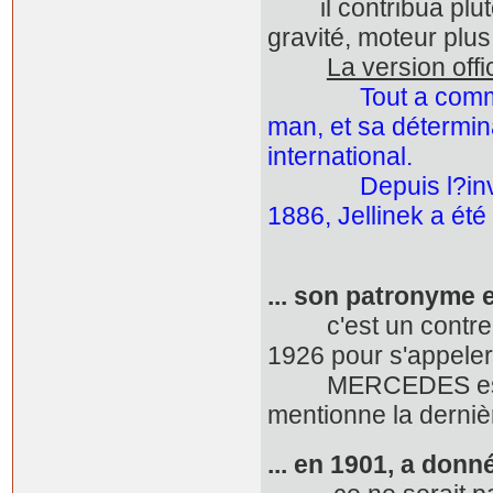
il contribua plutôt
gravité, moteur plus
La version off
Tout a comm
man, et sa détermina
international.
Depuis l?inventio
1886, Jellinek a ét
... son patronyme 
c'est un contre-se
1926 pour s'appe
MERCEDES est inti
mentionne la dernièr
... en 1901, a donn