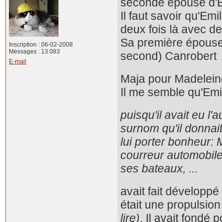
seconde épouse d'E
Il faut savoir qu'Em
deux fois là avec des
Sa première épouse é
Inscription : 06-02-2008
Messages : 13 083
second) Canrobert
E-mail
Maja pour Madelein
Il me semble qu'
puisqu'il avait eu l
surnom qu'il donnait
lui porter bonheur:
courreur automobile,
ses bateaux, ...
avait fait dévelop
était une propulsion
lire)
. Il avait fondé 