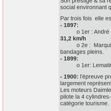
Son prestige & sa re
social environnant q
Par trois fois elle 
- 1897:
o 1er : André Mic
31,2 km/h
o 2e : Marquis d
bandages pleins.
- 1899:
o 1er: Lemaitre 
- 1900:
l'épreuve pr
largement représent
Les moteurs Daimler 
pilote la 4 cylindre
catégorie tourisme.