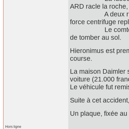
ARD racle la roche,
A deux reprises 
force centrifuge rep
Le comte est proj
de tomber au sol.
Hieronimus est pre
course.
La maison Daimler s'
voiture (21.000 fran
Le véhicule fut remi
Suite à cet accident
Un plaque, fixée au
Hors ligne