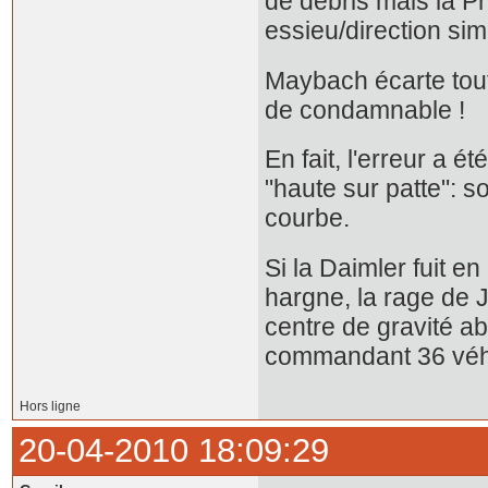
de débris mais la P
essieu/direction si
Maybach écarte toute
de condamnable !
En fait, l'erreur a é
"haute sur patte": s
courbe.
Si la Daimler fuit en
hargne, la rage de 
centre de gravité ab
commandant 36 véh
Hors ligne
20-04-2010 18:09:29