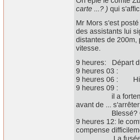
On épie le comte Z
carte ...? )
qui s'affi
Mr Mors s'est posté
des assistants lui 
distantes de 200m, 
vitesse.
9 heures: Départ d
9 heures
9 heures 
9 heures 09 : Ga
il a fortement dér
avant de ... s'arrêter
Blessé? Que nenn
9 heures 12: le com
compense difficileme
La fusée de la r