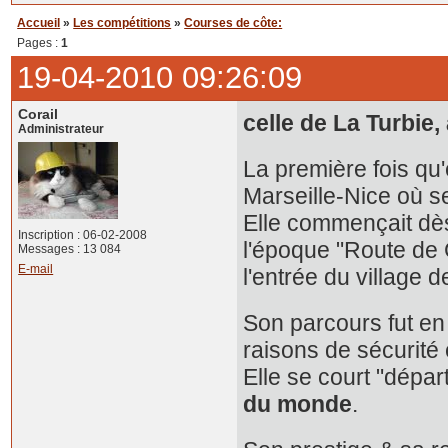
Accueil
»
Les compétitions
»
Courses de côte:
Pages :
1
19-04-2010 09:26:09
Corail
celle de La Turbie
Administrateur
La première fois qu'
Marseille-Nice où se
Elle commençait dès 
Inscription : 06-02-2008
l'époque "Route de 
Messages : 13 084
E-mail
l'entrée du village d
Son parcours fut en
raisons de sécurité 
Elle se court "départ
du monde
.