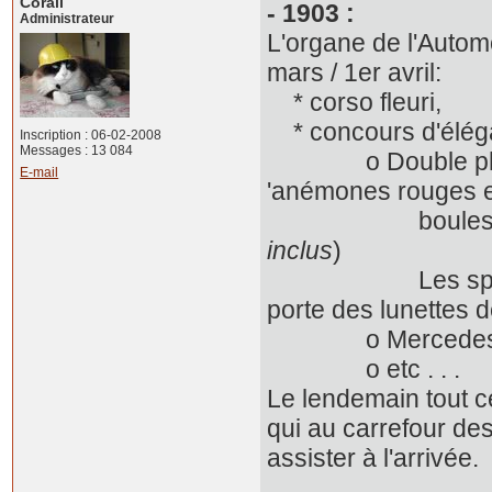
Corail
- 1903 :
Administrateur
L'organe de l'Autom
mars / 1er avril:
* corso fleuri,
* concours d'élég
Inscription : 06-02-2008
Messages : 13 084
o Double phaéton 
E-mail
'anémones rouges et
boules de n
inclus
)
Les spectateurs 
porte des lunettes 
o Mercedes 
o etc . . .
Le lendemain tout c
qui au carrefour de
assister à l'arrivée.