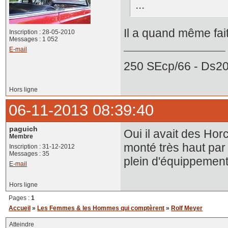
...
Il a quand même fait
Inscription : 28-05-2010
Messages : 1 052
E-mail
250 SEcp/66 - Ds20
Hors ligne
06-11-2013 08:39:40
paguich
Oui il avait des Ho
Membre
monté très haut par 
Inscription : 31-12-2012
Messages : 35
plein d'équippement
E-mail
Hors ligne
Pages :
1
Accueil
»
Les Femmes & les Hommes qui comptèrent
»
Rolf Meyer
Atteindre