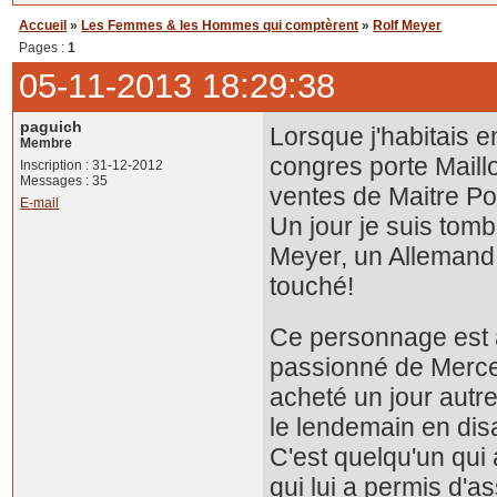
Accueil
»
Les Femmes & les Hommes qui comptèrent
»
Rolf Meyer
Pages :
1
05-11-2013 18:29:38
paguich
Lorsque j'habitais e
Membre
congres porte Maillo
Inscription : 31-12-2012
Messages : 35
ventes de Maitre Pou
E-mail
Un jour je suis tomb
Meyer, un Allemand q
touché!
Ce personnage est 
passionné de Mercede
acheté un jour autr
le lendemain en dis
C'est quelqu'un qui 
qui lui a permis d'