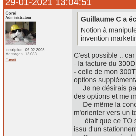
29-01-2021 13:04:51
Corail
Guillaume C a écr
Administrateur
Notion à manipule
invention market
Inscription : 06-02-2008
C'est possible .. car
Messages : 13 083
E-mail
- la facture du 300D
- celle de mon 300T
options supplémenta
Je ne désirais pas l'
des options et me m
De même la conces
m'orienter vers un t
était que ce TO se
issu d'un stationnem