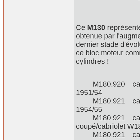
Ce
M130
représente
obtenue par l'augme
dernier stade d'évol
ce bloc moteur com
cylindres !
M180.920 carbu 
1951/54
M180.921 carbu d
1954/55
M180.921 carbu d
coupé/cabriolet W1
M180.921 carbu d