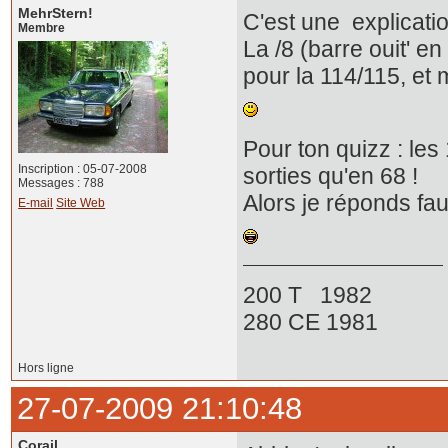
MehrStern!
C'est une explicatio
Membre
La /8 (barre ouit' e
pour la 114/115, et
Pour ton quizz : les
Inscription : 05-07-2008
sorties qu'en 68 !
Messages : 788
Alors je réponds faux
E-mail
Site Web
200 T 1982
280 CE 1981
Hors ligne
27-07-2009 21:10:48
Corail