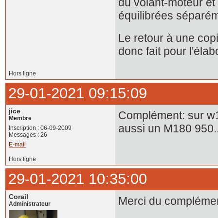
du volant-moteur et 
équilibrées séparém
Le retour à une copi
donc fait pour l'éla
Hors ligne
29-01-2021 09:15:09
jice
Complément: sur w11
Membre
aussi un M180 950..
Inscription : 06-09-2009
Messages : 26
E-mail
Hors ligne
29-01-2021 10:35:00
Corail
Merci du complémen
Administrateur