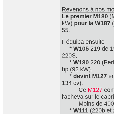
Revenons à nos mo
Le premier M180
(M
kW)
pour la W187
(
55.
Il équipa ensuite :
*
W105
219 de 1
220S,
*
W180
220 (Berl
hp (92 kW).
*
devint M127
en
134 cv).
Ce
M127
comm
l'acheva sur le cab
Moins de 4000 W1
*
W111
(220b et 