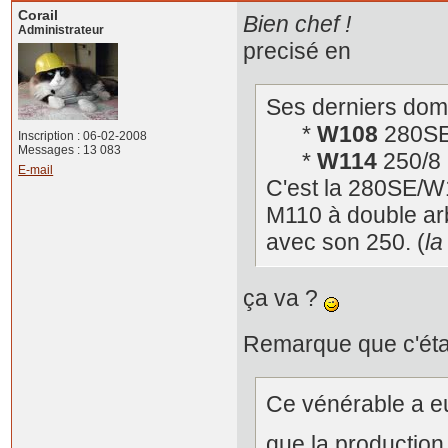
Corail
Bien chef !
Administrateur
precisé en
Ses derniers dom
*
W108
280SE
Inscription : 06-02-2008
Messages : 13 083
*
W114
250/8 
E-mail
C'est la 280SE/W1
M110 à double arb
avec son 250. (
la
ça va ?
Remarque que c'étai
Ce vénérable a eu
que la production 