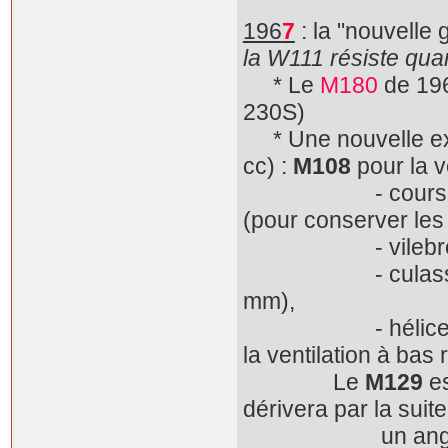
196
7
: la "nouvelle
la W111 résiste qu
* Le
M180
de 196
230S)
* Une nouvelle ex
cc) :
M108
pour la v
- course augment
(pour conserver les
- vilebrequin 
- culasses rede
mm),
- hélice à six pa
la ventilation à bas
Le
M129
es
dérivera par la suit
un angle plus a