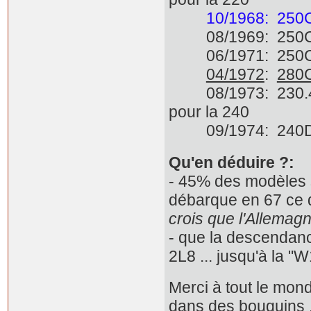
10/1968: 2
08/1969: 250C
06/1971: 250C 
04/1972
:
280
08/1973: 230.4 e
pour la 240
09/1974: 24
Qu'en déduire ?:
- 45% des modèles s
débarque en 67 ce q
crois que l'Allemagn
- que la descendanc
2L8 ... jusqu'à la 
Merci à tout le mon
dans des bouquins ..