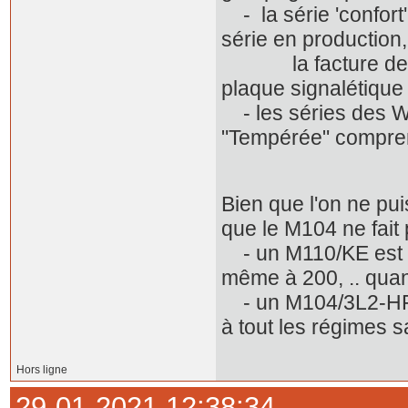
- la série 'confor
série en production,
la facture de livra
plaque signalétique
- les séries des W12
"Tempérée" comprend
Bien que l'on ne pu
que le M104 ne fait
- un M110/KE est r
même à 200, .. qua
- un M104/3L2-HFM/
à tout les régimes s
Hors ligne
29-01-2021 12:38:34