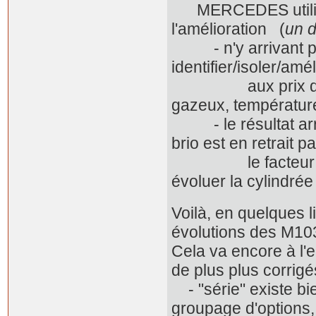
MERCEDES utilisa 
l'amélioration (
un d
- n'y arrivant poin
identifier/isoler/amé
aux prix de nomb
gazeux, températures
- le résultat arr
brio est en retrait 
le facteur 'brio' t
évoluer la cylindré
Voilà, en quelques l
évolutions des M10
Cela va encore à l'e
de plus plus corrigé
- "série" existe b
groupage d'options,