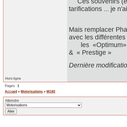
Ces souvenirs (
e
tarifications ... je 
Mais remplacer Phase 
avec les différente
les «Optimum», « 
& « Prestige »
Dernière modificati
Hors ligne
Pages :
1
Accueil
»
Motorisations
»
M180
Atteindre