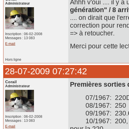
Ahhh v'oui .... il y 
Administrateur
génération" / 8 arr
.... on dirait que l'
correction pour rend
=> à retoucher.
Inscription : 06-02-2008
Messages : 13 083
E-mail
Merci pour cette le
Hors ligne
28-07-2009 07:27:42
Corail
Premières sorties 
Administrateur
07/1967: 
08/1967: 25
09/1967: 230
Inscription : 06-02-2008
10/1967: 200, 2
Messages : 13 083
E-mail
pour la 220