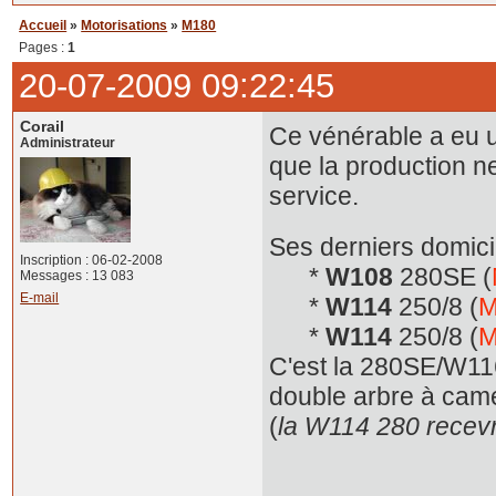
Accueil
»
Motorisations
»
M180
Pages :
1
20-07-2009 09:22:45
Corail
Ce vénérable a eu 
Administrateur
que la production n
service.
Ses derniers domici
Inscription : 06-02-2008
*
W108
280SE (
Messages : 13 083
E-mail
*
W114
250/8 (
M
*
W114
250/8 (
M
C'est la 280SE/W116
double arbre à came
(
la W114 280 recevr