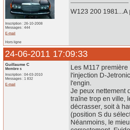
W123 200 1981...A p
Inscription : 26-10-2008
Messages : 444
E-mail
Hors ligne
24-06-2011 17:09:33
Guillaume C
Les M117 première g
Membre s
l'injection D-Jetron
Inscription : 04-03-2010
Messages : 1 832
l'engin.
E-mail
Je peux nettement d
traîne trop en ville,
décrasser, soit à ha
(position S du sélec
Néanmoins, le mieux,
correctement. Evidem