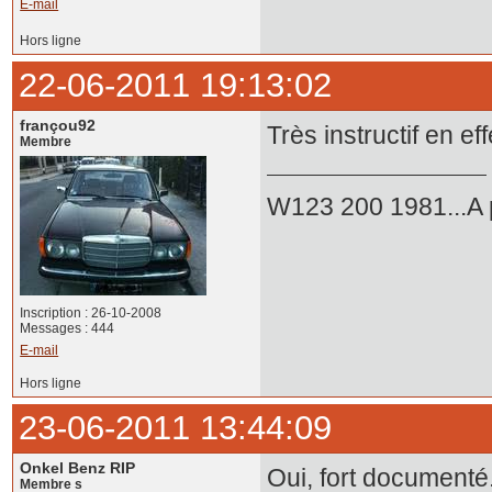
E-mail
Hors ligne
22-06-2011 19:13:02
françou92
Très instructif en eff
Membre
W123 200 1981...A p
Inscription : 26-10-2008
Messages : 444
E-mail
Hors ligne
23-06-2011 13:44:09
Onkel Benz RIP
Oui, fort documenté
Membre s