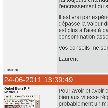
l'encrassement du 
Il est vrai par expé
dépasse la valeur du 
est plus à l'aise à pa
consommation assez
Vos conseils me ser
Laurent
Hors ligne
24-06-2011 13:39:49
Onkel Benz RIP
Pour avoir et avoir 
Membre s
bien aux vitesse rég
probablement un mél