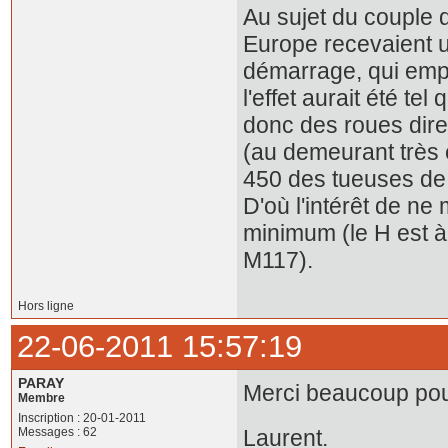
Au sujet du couple 
Europe recevaient u
démarrage, qui empê
l'effet aurait été te
donc des roues dire
(au demeurant très 
450 des tueuses de 
D'où l'intérêt de n
minimum (le H est à
M117).
Hors ligne
22-06-2011 15:57:19
PARAY
Merci beaucoup pour 
Membre
Inscription : 20-01-2011
Messages : 62
Laurent.