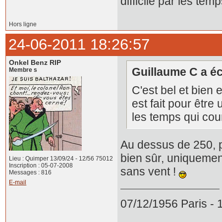
difficile par les tem
Hors ligne
24-06-2011 18:26:57
Onkel Benz RIP
Guillaume C a écr
Membre s
C'est bel et bien 
est fait pour être 
les temps qui cou
Au dessus de 250, p
bien sûr, uniquemen
Lieu : Quimper 13/09/24 - 12/56 75012
Inscription : 05-07-2008
sans vent !
Messages : 816
E-mail
07/12/1956 Paris -