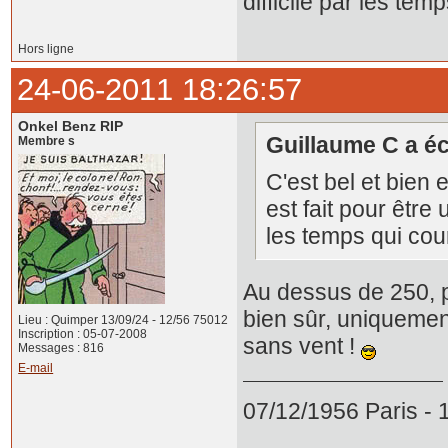
difficile par les tem
Hors ligne
24-06-2011 18:26:57
Onkel Benz RIP
Guillaume C a écr
Membre s
C'est bel et bien 
est fait pour être 
les temps qui cou
Au dessus de 250, p
bien sûr, uniquemen
Lieu : Quimper 13/09/24 - 12/56 75012
Inscription : 05-07-2008
sans vent !
Messages : 816
E-mail
07/12/1956 Paris -