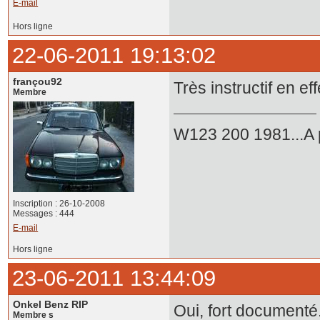
E-mail
Hors ligne
22-06-2011 19:13:02
françou92
Très instructif en eff
Membre
W123 200 1981...A p
Inscription : 26-10-2008
Messages : 444
E-mail
Hors ligne
23-06-2011 13:44:09
Onkel Benz RIP
Oui, fort documenté
Membre s