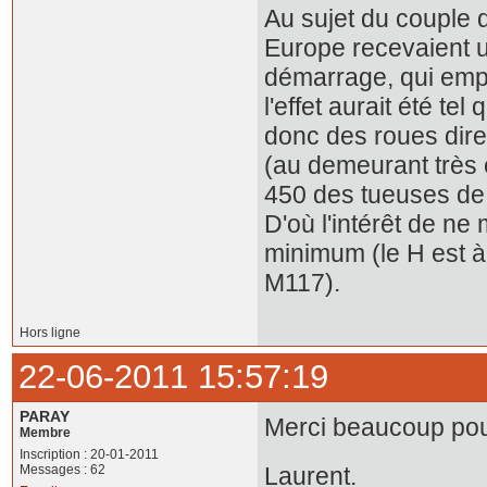
Au sujet du couple 
Europe recevaient u
démarrage, qui empê
l'effet aurait été te
donc des roues dire
(au demeurant très 
450 des tueuses de 
D'où l'intérêt de n
minimum (le H est à
M117).
Hors ligne
22-06-2011 15:57:19
PARAY
Merci beaucoup pour 
Membre
Inscription : 20-01-2011
Messages : 62
Laurent.