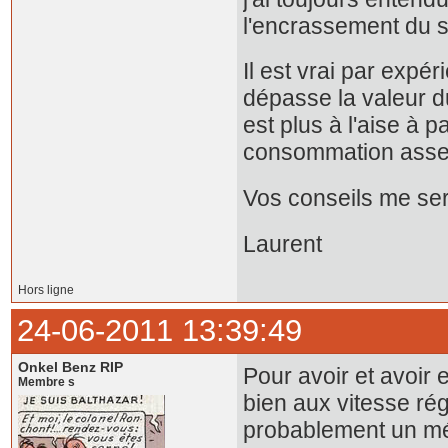
l'encrassement du 
Il est vrai par expé
dépasse la valeur du 
est plus à l'aise à pa
consommation assez
Vos conseils me ser
Laurent
Hors ligne
24-06-2011 13:39:49
Onkel Benz RIP
Pour avoir et avoir 
Membre s
bien aux vitesse rég
probablement un mél