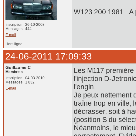
W123 200 1981...A p
Inscription : 26-10-2008
Messages : 444
E-mail
Hors ligne
24-06-2011 17:09:33
Guillaume C
Les M117 première g
Membre s
l'injection D-Jetron
Inscription : 04-03-2010
Messages : 1 832
l'engin.
E-mail
Je peux nettement d
traîne trop en ville,
décrasser, soit à ha
(position S du sélec
Néanmoins, le mieux,
correctement. Evidem