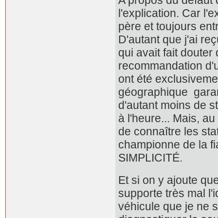
A propos du défaut d
l'explication. Car 
père et toujours ent
D'autant que j'ai r
qui avait fait doute
recommandation d'un
ont été exclusiveme
géographique garanti
d'autant moins de st
à l'heure... Mais, a
de connaître les sta
championne de la fiab
SIMPLICITÉ.
Et si on y ajoute q
supporte très mal l'
véhicule que je ne 