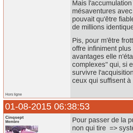
Mais l'accumulation
mésaventures avec 
pouvait qu'être fia
de millions identiqu
Pis, pour m'être fro
offre infiniment plu
avantages elle n'éta
complexes" qui, si 
survivre l'acquisit
ceux qui suffisent à
Hors ligne
01-08-2015 06:38:53
Cinqsept
Pour passer de la pu
Membre
non qui tire => sys