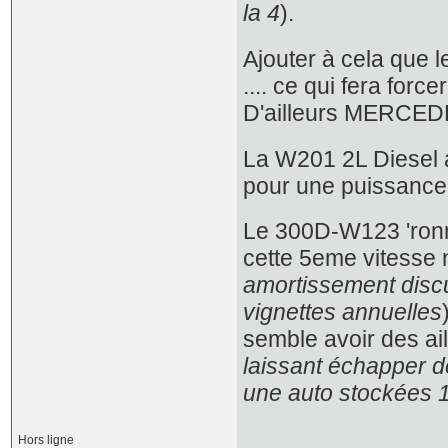
la 4
).
Ajouter à cela que l
.... ce qui fera forc
D'ailleurs MERCEDE
La W201 2L Diesel a
pour une puissance 
Le 300D-W123 'ronr
cette 5eme vitesse ne
amortissement discu
vignettes annuelles
semble avoir des ail
laissant échapper des
une auto stockées 1
Hors ligne