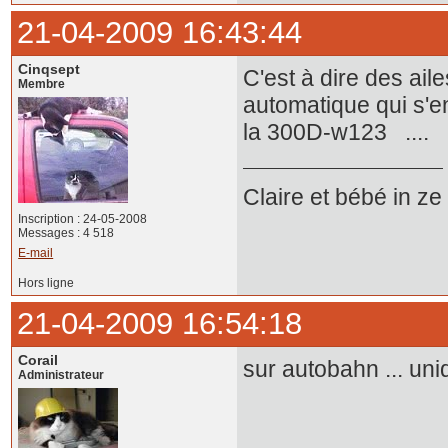
21-04-2009 16:43:44
Cinqsept
C'est à dire des ail
Membre
automatique qui s'
la 300D-w123 ..
Claire et bébé in z
Inscription : 24-05-2008
Messages : 4 518
E-mail
Hors ligne
21-04-2009 16:54:18
Corail
sur autobahn ... u
Administrateur