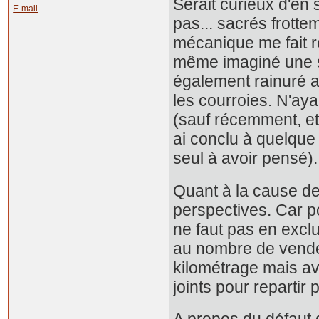
Serait curieux d'en 
E-mail
pas... sacrés frotte
mécanique me fait r
même imaginé une se
également rainuré a
les courroies. N'aya
(sauf récemment, et
ai conclu à quelque i
seul à avoir pensé).
Quant à la cause de
perspectives. Car po
ne faut pas en excl
au nombre de vendeu
kilométrage mais ave
joints pour repartir p