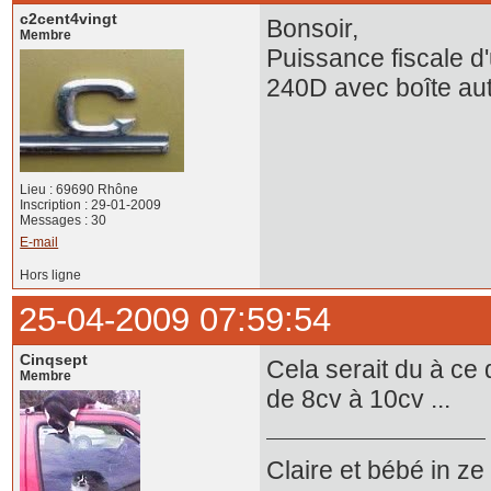
c2cent4vingt
Bonsoir,
Membre
Puissance fiscale d
240D avec boîte aut
Lieu : 69690 Rhône
Inscription : 29-01-2009
Messages : 30
E-mail
Hors ligne
25-04-2009 07:59:54
Cinqsept
Cela serait du à ce
Membre
de 8cv à 10cv ...
Claire et bébé in z