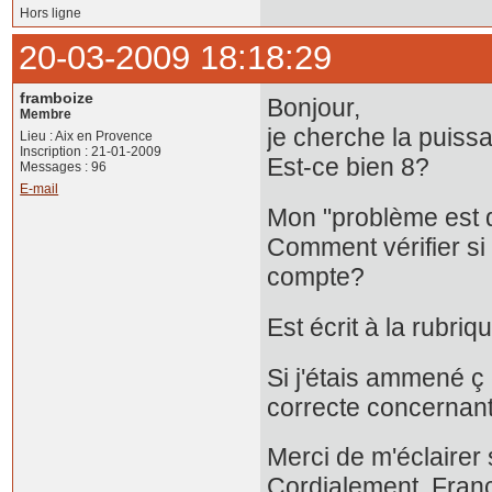
Hors ligne
20-03-2009 18:18:29
framboize
Bonjour,
Membre
je cherche la puiss
Lieu : Aix en Provence
Inscription : 21-01-2009
Est-ce bien 8?
Messages : 96
E-mail
Mon "problème est 
Comment vérifier si 
compte?
Est écrit à la rubriq
Si j'étais ammené 
correcte concernant
Merci de m'éclairer 
Cordialement, Fran