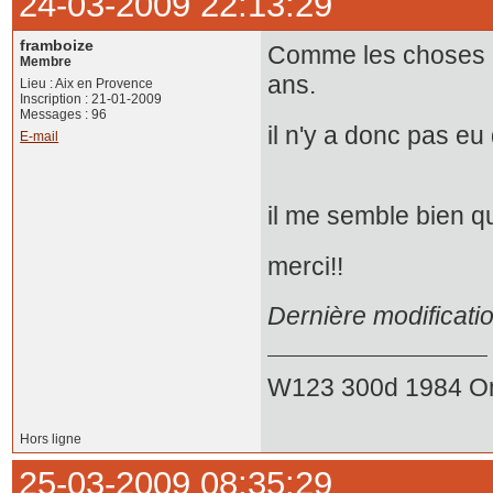
24-03-2009 22:13:29
framboize
Comme les choses ne
Membre
ans.
Lieu : Aix en Provence
Inscription : 21-01-2009
Messages : 96
il n'y a donc pas eu
E-mail
il me semble bien q
merci!!
Dernière modificati
W123 300d 1984 O
Hors ligne
25-03-2009 08:35:29