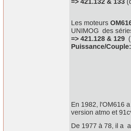
=> 421.132 & 133
(
Les moteurs
OM616
UNIMOG des série
=> 421.128 & 129
(
Puissance/Couple
En 1982, l'OM616 a é
version atmo et 91
De 1977 à 78, il a 