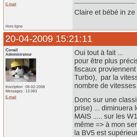
E-mail
Claire et bébé in z
Hors ligne
20-04-2009 15:21:11
Corail
Oui tout à fait ...
Administrateur
pour être plus préci
fiscaux proviennent
Turbo), par la vites
nombre de vitesses
Inscription : 06-02-2008
Messages : 13 083
E-mail
Donc sur une classi
prise) ... diminuera
MAIS ..... sur les W
même => à mon sens u
la BV5 est supérieur