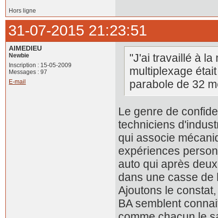
Hors ligne
31-07-2015 21:23:51
AIMEDIEU
"J'ai travaillé à l
Newbie
Inscription : 15-05-2009
multiplexage étai
Messages : 97
parabole de 32 mèt
E-mail
Le genre de confiden
techniciens d'indust
qui associe mécaniq
expériences personn
auto qui après deux
dans une casse de la
Ajoutons le constat,
BA semblent connait
comme chacun le sai