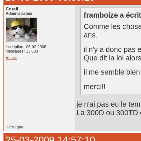
Corail
framboize a écrit
Administrateur
Comme les choses 
ans.
Inscription : 06-02-2008
il n'y a donc pas 
Messages : 13 083
Que dit la loi alor
E-mail
il me semble bien
merci!!
je n'ai pas eu le te
La 300D ou 300TD 
Hors ligne
25-03-2009 14:57:10