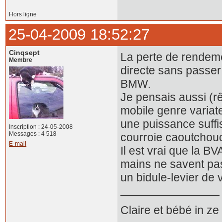
Hors ligne
25-04-2009 18:52:27
Cinqsept
La perte de rendeme
Membre
directe sans passer 
BMW.
Je pensais aussi (r
mobile genre variat
une puissance suffi
Inscription : 24-05-2008
Messages : 4 518
courroie caoutchou
E-mail
Il est vrai que la B
mains ne savent pas
un bidule-levier de 
Claire et bébé in z