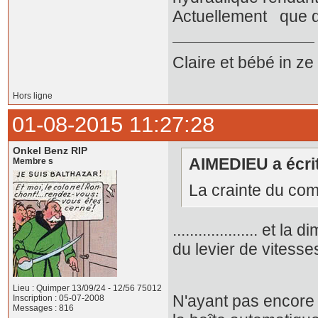
Actuellement que d
Claire et bébé in z
Hors ligne
01-08-2015 11:27:28
Onkel Benz RIP
AIMEDIEU a écrit
Membre s
La crainte du co
.................... e
du levier de vitesses
Lieu : Quimper 13/09/24 - 12/56 75012
N'ayant pas encore 
Inscription : 05-07-2008
Messages : 816