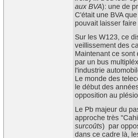
aux BVA
): une de p
C'était une BVA que
pouvait laisser faire .
Sur les W123, ce dis
veillissement des c
Maintenant ce sont d
par un bus multipléx
l'industrie automob
Le monde des teleco
le début des années
opposition au plési
Le Pb majeur du pass
approche très "Cahi
surcoûts
) par oppos
dans ce cadre là, l