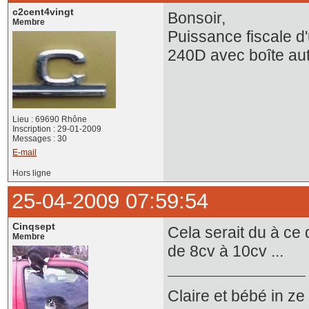
c2cent4vingt
Bonsoir,
Membre
Puissance fiscale d
240D avec boîte aut
Lieu : 69690 Rhône
Inscription : 29-01-2009
Messages : 30
E-mail
Hors ligne
25-04-2009 07:59:54
Cinqsept
Cela serait du à ce
Membre
de 8cv à 10cv ...
Claire et bébé in z