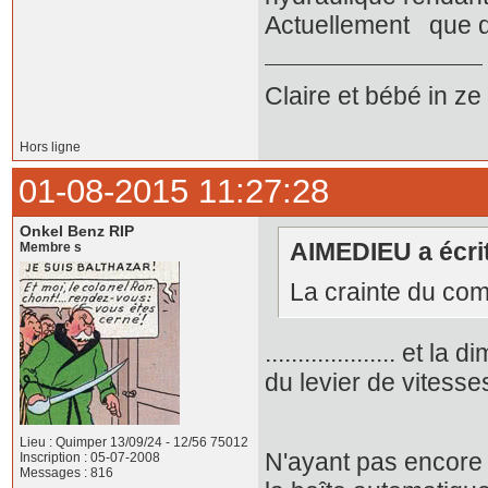
Actuellement que d
Claire et bébé in z
Hors ligne
01-08-2015 11:27:28
Onkel Benz RIP
AIMEDIEU a écrit
Membre s
La crainte du co
.................... e
du levier de vitesses
Lieu : Quimper 13/09/24 - 12/56 75012
N'ayant pas encore 
Inscription : 05-07-2008
Messages : 816