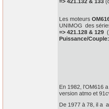
=> 421.132 & 133
(
Les moteurs
OM616
UNIMOG des série
=> 421.128 & 129
(
Puissance/Couple
En 1982, l'OM616 a é
version atmo et 91
De 1977 à 78, il a 