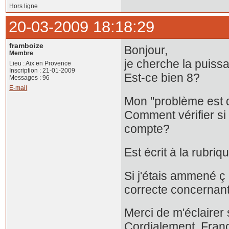
Hors ligne
20-03-2009 18:18:29
framboize
Bonjour,
Membre
je cherche la puiss
Lieu : Aix en Provence
Inscription : 21-01-2009
Est-ce bien 8?
Messages : 96
E-mail
Mon "problème est 
Comment vérifier si 
compte?
Est écrit à la rubriq
Si j'étais ammené 
correcte concernant
Merci de m'éclairer 
Cordialement, Fran