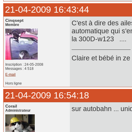
21-04-2009 16:43:44
Cinqsept
C'est à dire des ail
Membre
automatique qui s'
la 300D-w123 ..
Claire et bébé in z
Inscription : 24-05-2008
Messages : 4 518
E-mail
Hors ligne
21-04-2009 16:54:18
Corail
sur autobahn ... u
Administrateur