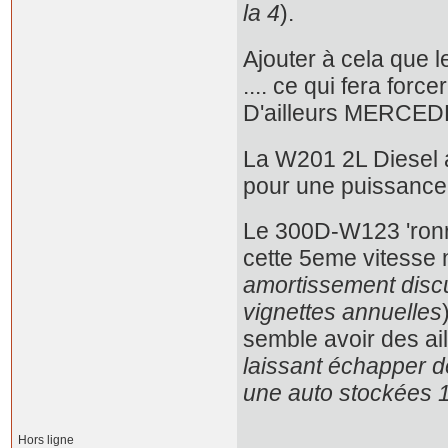
la 4
).
Ajouter à cela que l
.... ce qui fera forc
D'ailleurs MERCEDE
La W201 2L Diesel a
pour une puissance 
Le 300D-W123 'ronr
cette 5eme vitesse ne
amortissement discu
vignettes annuelles
semble avoir des ail
laissant échapper des
une auto stockées 1
Hors ligne