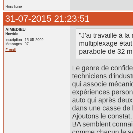
Hors ligne
31-07-2015 21:23:51
AIMEDIEU
"J'ai travaillé à l
Newbie
Inscription : 15-05-2009
multiplexage étai
Messages : 97
parabole de 32 mèt
E-mail
Le genre de confiden
techniciens d'indust
qui associe mécaniq
expériences personn
auto qui après deux
dans une casse de la
Ajoutons le constat,
BA semblent connait
comme chacun le sai