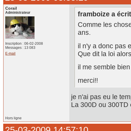
Corail
framboize a écrit
Administrateur
Comme les choses 
ans.
Inscription : 06-02-2008
il n'y a donc pas 
Messages : 13 083
Que dit la loi alor
E-mail
il me semble bien
merci!!
je n'ai pas eu le te
La 300D ou 300TD 
Hors ligne
25-03-2009 14:57:10