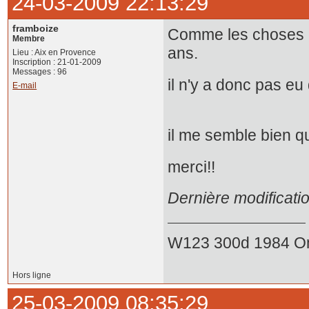
24-03-2009 22:13:29
framboize
Comme les choses ne
Membre
ans.
Lieu : Aix en Provence
Inscription : 21-01-2009
Messages : 96
il n'y a donc pas eu
E-mail
il me semble bien q
merci!!
Dernière modificati
W123 300d 1984 O
Hors ligne
25-03-2009 08:35:29