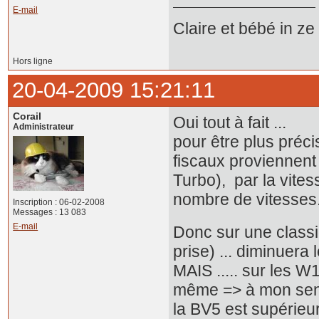
E-mail
Claire et bébé in z
Hors ligne
20-04-2009 15:21:11
Corail
Oui tout à fait ...
Administrateur
pour être plus préci
fiscaux proviennent
Turbo), par la vites
nombre de vitesses
Inscription : 06-02-2008
Messages : 13 083
E-mail
Donc sur une classi
prise) ... diminuera
MAIS ..... sur les W
même => à mon sens u
la BV5 est supérieur