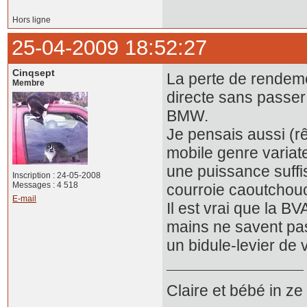
Hors ligne
25-04-2009 18:52:27
Cinqsept
La perte de rendeme
Membre
directe sans passer 
BMW.
Je pensais aussi (r
mobile genre variat
une puissance suffi
Inscription : 24-05-2008
Messages : 4 518
courroie caoutchou
E-mail
Il est vrai que la B
mains ne savent pas
un bidule-levier de 
Claire et bébé in z