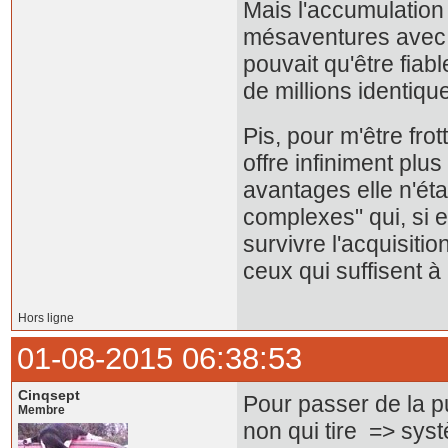
Mais l'accumulation
mésaventures avec 
pouvait qu'être fia
de millions identiqu
Pis, pour m'être fro
offre infiniment plu
avantages elle n'éta
complexes" qui, si 
survivre l'acquisit
ceux qui suffisent à
Hors ligne
01-08-2015 06:38:53
Cinqsept
Pour passer de la pu
Membre
non qui tire => sys