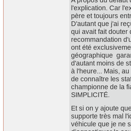
A propos du défaut d
l'explication. Car 
père et toujours ent
D'autant que j'ai r
qui avait fait doute
recommandation d'un
ont été exclusiveme
géographique garanti
d'autant moins de st
à l'heure... Mais, a
de connaître les sta
championne de la fiab
SIMPLICITÉ.
Et si on y ajoute q
supporte très mal l'
véhicule que je ne 