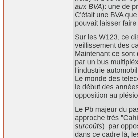
aux BVA
): une de p
C'était une BVA que
pouvait laisser faire .
Sur les W123, ce dis
veillissement des c
Maintenant ce sont d
par un bus multipléx
l'industrie automob
Le monde des teleco
le début des années
opposition au plési
Le Pb majeur du pass
approche très "Cahi
surcoûts
) par oppos
dans ce cadre là, l