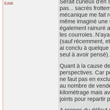
Serait curieux d'en 
E-mail
pas... sacrés frotte
mécanique me fait r
même imaginé une se
également rainuré a
les courroies. N'aya
(sauf récemment, et
ai conclu à quelque i
seul à avoir pensé).
Quant à la cause de
perspectives. Car po
ne faut pas en excl
au nombre de vendeu
kilométrage mais ave
joints pour repartir p