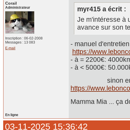
Corail
myr415 a écrit :
Administrateur
Je m'intéresse à u
avance sur son te
Inscription : 06-02-2008
- manuel d'en
Messages : 13 083
E-mail
https://www.lebonc
- à = 2200€: 4000km
- à < 5000€: 
sinon en
https://www.lebonco
Mamma Mia ... ça don
En ligne
03-11-2025 15:36:42