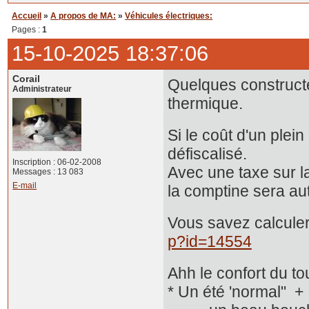
Accueil
»
A propos de MA:
»
Véhicules électriques:
Pages :
1
15-10-2025 18:37:06
Corail
Quelques constructe
Administrateur
thermique.
Si le coût d'un plein
défiscalisé.
Inscription : 06-02-2008
Avec une taxe sur la
Messages : 13 083
E-mail
la comptine sera aut
Vous savez calculer
p?id=14554
Ahh le confort du tou
* Un été 'normal" + 