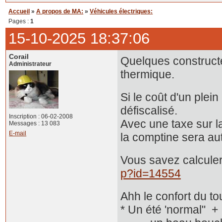
Accueil
»
A propos de MA:
»
Véhicules électriques:
Pages :
1
15-10-2025 18:37:06
Corail
Quelques constructe
Administrateur
thermique.
Si le coût d'un plein
défiscalisé.
Inscription : 06-02-2008
Avec une taxe sur la
Messages : 13 083
E-mail
la comptine sera aut
Vous savez calculer
p?id=14554
Ahh le confort du tou
* Un été 'normal" + 