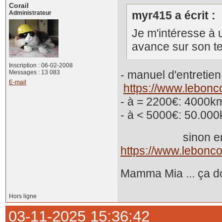
Corail
myr415 a écrit :
Administrateur
Je m'intéresse à u
avance sur son te
Inscription : 06-02-2008
- manuel d'en
Messages : 13 083
E-mail
https://www.lebonc
- à = 2200€: 4000km
- à < 5000€: 
sinon en
https://www.lebonco
Mamma Mia ... ça don
Hors ligne
03-11-2025 15:36:42